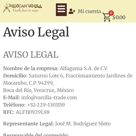
Mi cuenta
0
$
0.00
Aviso Legal
AVISO LEGAL
Nombre de la empresa:
Alfagama S.A. de C.V.
Domicilio:
Saturno Lote 6, Fraccionamiento Jardines de
Mocambo, C.P. 94299,
Boca del Río, Veracruz, México
E-Mail:
info@vanilla-trade.com
Teléfono:
+52-229-1303159
RFC:
ALF110929L98
Representante Legal:
José M. Rodríguez Nieto
Responsable del contenido: