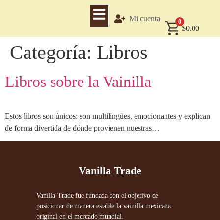
Mi cuenta
0
$
0.00
Categoría:
Libros
Libros sobre la Vainilla
Estos libros son únicos: son multilingües, emocionantes y explican
de forma divertida de dónde provienen nuestras…
Vanilla Trade
Vanilla-Trade fue fundada con el objetivo de
posicionar de manera estable la vainilla mexicana
original en el mercado mundial.