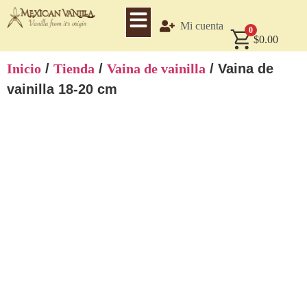
Mi cuenta
0
$
0.00
Inicio
/
Tienda
/
Vaina de vainilla
/ Vaina de
vainilla 18-20 cm