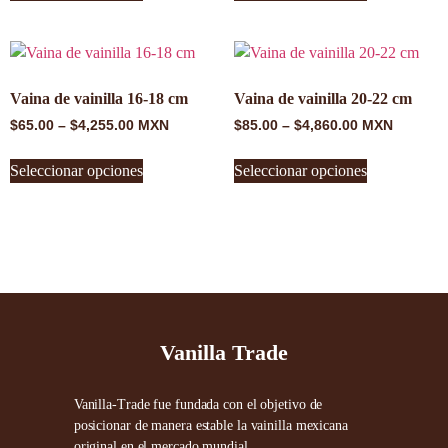
Vaina de vainilla 16-18 cm
Vaina de vainilla 20-22 cm
$
65.00
–
$
4,255.00
MXN
$
85.00
–
$
4,860.00
MXN
Seleccionar opciones
Seleccionar opciones
Vanilla Trade
Vanilla-Trade fue fundada con el objetivo de
posicionar de manera estable la vainilla mexicana
original en el mercado mundial.